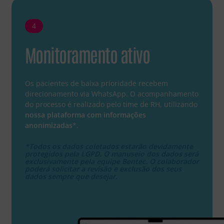
4
Monitoramento ativo
Os pacientes de baixa prioridade recebem
direcionamento via WhatsApp. O acompanhamento
do processo é realizado pelo time de RH, utilizando
nossa plataforma com informações
anonimizadas
*.
*Todos os dados coletados estarão devidamente
protegidos pela LGPD. O manuseio dos dados será
exclusivamente pela equipe Bentec. O colaborador
poderá solicitar a revisão e exclusão dos seus
dados sempre que desejar.