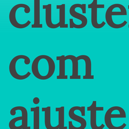
clust
com
ajuste