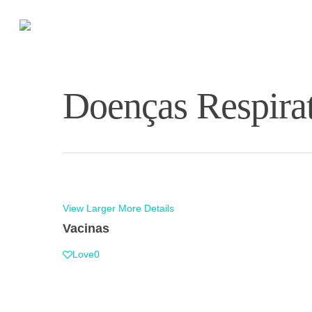
Skip
to
main
content
Doenças Respirat
View Larger
More Details
Vacinas
Love
0