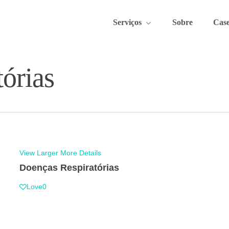
Serviços
Sobre
C
a
s
órias
View Larger
More Details
Doenças Respiratórias
Love
0