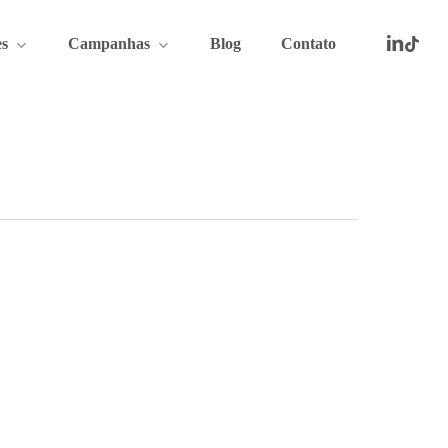
linkedin
tiktok
youtu
insta
e
s
Campanhas
Blog
Contato