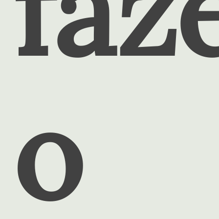
faz
o