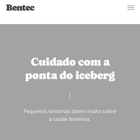
Men
Skip
to
main
content
Cuidado com a
ponta do iceberg
Pequenos sintomas dizem muito sobre
a saúde feminina.
Play Video