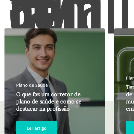
atuali
faz
bem
Pla
Plano de Saúde
Te
O que faz um corretor de
de 
plano de saúde e como se
mu
destacar na profissão
em
Ler artigo