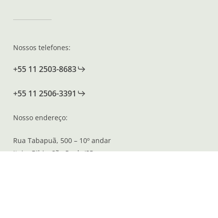
Nossos telefones:
+55 11 2503-8683
+55 11 2506-3391
Nosso endereço:
Rua Tabapuã, 500 – 10º andar
Itaim Bibi – São Paulo/SP
CEP: 04533 001
Ver mapa