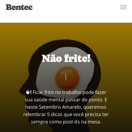
Men
Skip
to
main
content
Não frite!
🧠❗ Ficar frito no trabalho pode fazer
sua saúde mental passar do ponto. E
neste Setembro Amarelo, queremos
relembrar 5 dicas que você precisa ter
sempre como post-its na mesa.