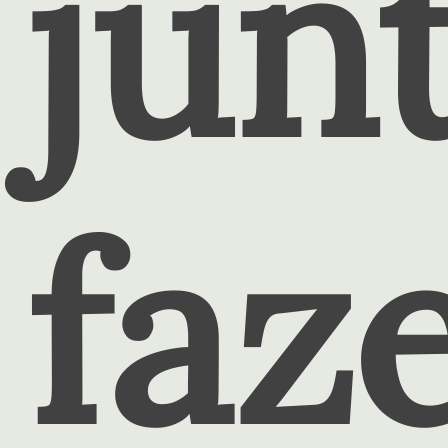
jun
faz