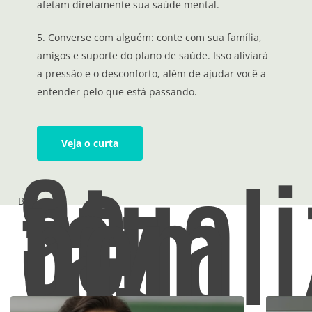
afetam diretamente sua saúde mental.
5. Converse com alguém: conte com sua família,
amigos e suporte do plano de saúde. Isso aliviará
a pressão e o desconforto, além de ajudar você a
entender pelo que está passando.
Veja o curta
Se
atuali
faz
bem
Blog