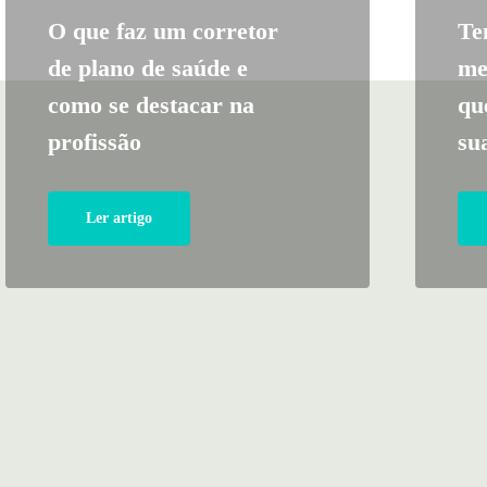
O que faz um corretor
Te
de plano de saúde e
me
como se destacar na
qu
profissão
su
Ler artigo