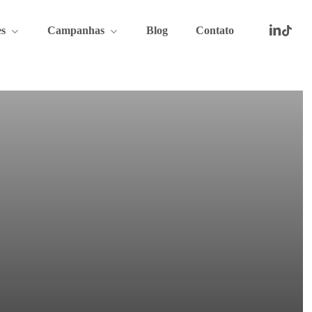
linkedin
tiktok
youtu
insta
e
s
Campanhas
Blog
Contato