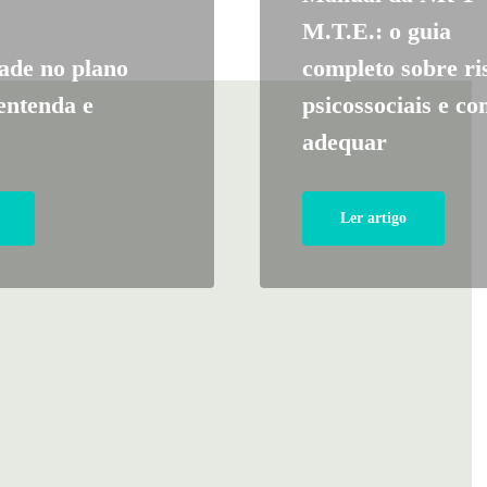
M.T.E.: o guia
dade no plano
completo sobre ri
entenda e
psicossociais e co
adequar
Ler artigo