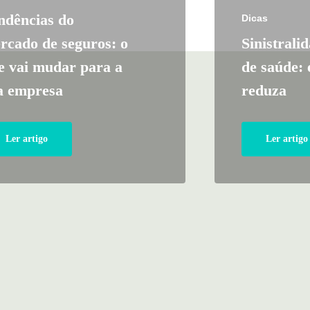
ndências do
Dicas
rcado de seguros: o
Sinistrali
e vai mudar para a
de saúde: 
a empresa
reduza
Ler artigo
Ler artigo